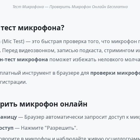
Тест Микрофона — Проверить Микрофон Онлайн Бесплатно
 тест микрофона?
а
(Mic Test) — это быстрая проверка того, что микрофон
к. Перед видеозвонком, записью подкаста, стримингом и
н-тест микрофона
поможет избежать неловкого молча
платный инструмент в браузере для
проверки микроф
егистрации.
ерить микрофон онлайн
раницу
— Браузер автоматически запросит доступ к мик
оступ
— Нажмите "Разрешить".
оворите в микрофон и наблюдайте живую осциллограмм