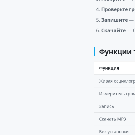
Проверьте г
Запишите
— 
Скачайте
— С
Функции 
Функция
Живая осциллог
Измеритель гро
Запись
Скачать MP3
Без установки