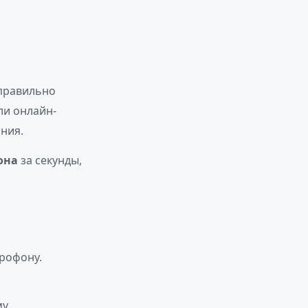
 правильно
ли онлайн-
ния.
она
за секунды,
рофону.
у.