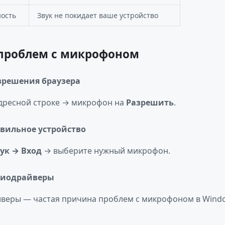
ость
Звук не покидает ваше устройство
проблем с микрофоном
азрешения браузера
адресной строке → микрофон на
Разрешить
.
авильное устройство
ук → Вход
→ выберите нужный микрофон.
удиодрайверы
веры — частая причина проблем с микрофоном в Wind