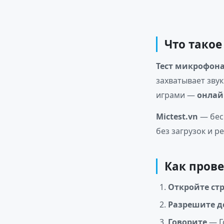
Что такое
Тест микрофон
захватывает зву
играми —
онлай
Mictest.vn
— бес
без загрузок и р
Как пров
Откройте ст
Разрешите д
Говорите
— Г