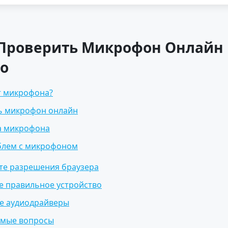
: Проверить Микрофон Онлайн
о
ст микрофона?
ь микрофон онлайн
а микрофона
блем с микрофоном
ьте разрешения браузера
е правильное устройство
те аудиодрайверы
емые вопросы